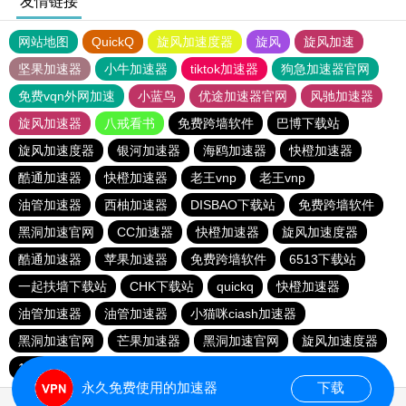
友情链接
网站地图
QuickQ
旋风加速度器
旋风
旋风加速
坚果加速器
小牛加速器
tiktok加速器
狗急加速器官网
免费vqn外网加速
小蓝鸟
优途加速器官网
风驰加速器
旋风加速器
八戒看书
免费跨墙软件
巴博下载站
旋风加速度器
银河加速器
海鸥加速器
快橙加速器
酷通加速器
快橙加速器
老王vnp
老王vnp
油管加速器
西柚加速器
DISBAO下载站
免费跨墙软件
黑洞加速官网
CC加速器
快橙加速器
旋风加速度器
酷通加速器
苹果加速器
免费跨墙软件
6513下载站
一起扶墙下载站
CHK下载站
quickq
快橙加速器
油管加速器
油管加速器
小猫咪ciash加速器
黑洞加速官网
芒果加速器
黑洞加速官网
旋风加速度器
186下载站
永久免费使用的加速器
下载