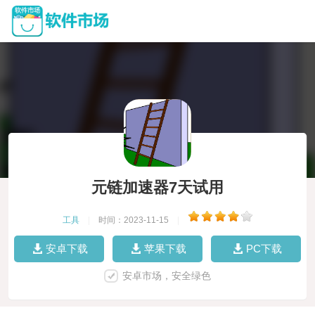
元链加速器7天试用
工具
|
时间：2023-11-15
|
安卓下载
苹果下载
PC下载
安卓市场，安全绿色