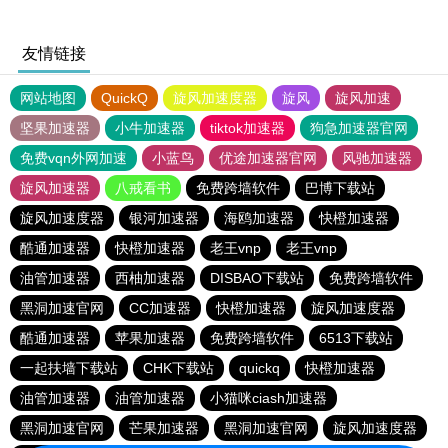
友情链接
网站地图
QuickQ
旋风加速度器
旋风
旋风加速
坚果加速器
小牛加速器
tiktok加速器
狗急加速器官网
免费vqn外网加速
小蓝鸟
优途加速器官网
风驰加速器
旋风加速器
八戒看书
免费跨墙软件
巴博下载站
旋风加速度器
银河加速器
海鸥加速器
快橙加速器
酷通加速器
快橙加速器
老王vnp
老王vnp
油管加速器
西柚加速器
DISBAO下载站
免费跨墙软件
黑洞加速官网
CC加速器
快橙加速器
旋风加速度器
酷通加速器
苹果加速器
免费跨墙软件
6513下载站
一起扶墙下载站
CHK下载站
quickq
快橙加速器
油管加速器
油管加速器
小猫咪ciash加速器
黑洞加速官网
芒果加速器
黑洞加速官网
旋风加速度器