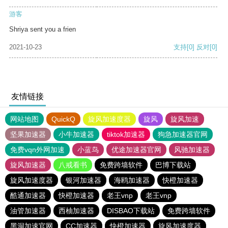
游客
Shriya sent you a frien
2021-10-23
支持
[0]
反对
[0]
友情链接
网站地图
QuickQ
旋风加速度器
旋风
旋风加速
坚果加速器
小牛加速器
tiktok加速器
狗急加速器官网
免费vqn外网加速
小蓝鸟
优途加速器官网
风驰加速器
旋风加速器
八戒看书
免费跨墙软件
巴博下载站
旋风加速度器
银河加速器
海鸥加速器
快橙加速器
酷通加速器
快橙加速器
老王vnp
老王vnp
油管加速器
西柚加速器
DISBAO下载站
免费跨墙软件
黑洞加速官网
CC加速器
快橙加速器
旋风加速度器