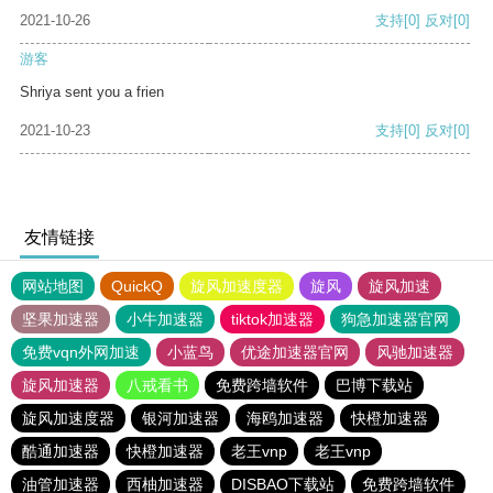
2021-10-26
支持
[0]
反对
[0]
游客
Shriya sent you a frien
2021-10-23
支持
[0]
反对
[0]
友情链接
网站地图
QuickQ
旋风加速度器
旋风
旋风加速
坚果加速器
小牛加速器
tiktok加速器
狗急加速器官网
免费vqn外网加速
小蓝鸟
优途加速器官网
风驰加速器
旋风加速器
八戒看书
免费跨墙软件
巴博下载站
旋风加速度器
银河加速器
海鸥加速器
快橙加速器
酷通加速器
快橙加速器
老王vnp
老王vnp
油管加速器
西柚加速器
DISBAO下载站
免费跨墙软件