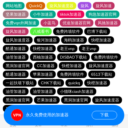
网站地图
QuickQ
旋风加速度器
旋风
旋风加速
坚果加速器
小牛加速器
tiktok加速器
狗急加速器官网
免费vqn外网加速
小蓝鸟
优途加速器官网
风驰加速器
旋风加速器
八戒看书
免费跨墙软件
巴博下载站
旋风加速度器
银河加速器
海鸥加速器
快橙加速器
酷通加速器
快橙加速器
老王vnp
老王vnp
油管加速器
西柚加速器
DISBAO下载站
免费跨墙软件
黑洞加速官网
CC加速器
快橙加速器
旋风加速度器
酷通加速器
苹果加速器
免费跨墙软件
6513下载站
一起扶墙下载站
CHK下载站
quickq
快橙加速器
油管加速器
油管加速器
小猫咪ciash加速器
黑洞加速官网
芒果加速器
黑洞加速官网
旋风加速度器
186下载站
永久免费使用的加速器
下载
0.177260s
首页
安卓
苹果
排行
推荐