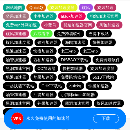
网站地图
QuickQ
旋风加速度器
旋风
旋风加速
坚果加速器
小牛加速器
tiktok加速器
狗急加速器官网
免费vqn外网加速
小蓝鸟
优途加速器官网
风驰加速器
旋风加速器
八戒看书
免费跨墙软件
巴博下载站
旋风加速度器
银河加速器
海鸥加速器
快橙加速器
酷通加速器
快橙加速器
老王vnp
老王vnp
油管加速器
西柚加速器
DISBAO下载站
免费跨墙软件
黑洞加速官网
CC加速器
快橙加速器
旋风加速度器
酷通加速器
苹果加速器
免费跨墙软件
6513下载站
一起扶墙下载站
CHK下载站
quickq
快橙加速器
油管加速器
油管加速器
小猫咪ciash加速器
黑洞加速官网
芒果加速器
黑洞加速官网
旋风加速度器
186下载站
永久免费使用的加速器
下载
0.231853s
首页
安卓
苹果
排行
推荐