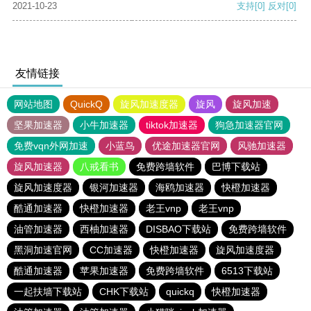
2021-10-23
支持
[0]
反对
[0]
友情链接
网站地图
QuickQ
旋风加速度器
旋风
旋风加速
坚果加速器
小牛加速器
tiktok加速器
狗急加速器官网
免费vqn外网加速
小蓝鸟
优途加速器官网
风驰加速器
旋风加速器
八戒看书
免费跨墙软件
巴博下载站
旋风加速度器
银河加速器
海鸥加速器
快橙加速器
酷通加速器
快橙加速器
老王vnp
老王vnp
油管加速器
西柚加速器
DISBAO下载站
免费跨墙软件
黑洞加速官网
CC加速器
快橙加速器
旋风加速度器
酷通加速器
苹果加速器
免费跨墙软件
6513下载站
一起扶墙下载站
CHK下载站
quickq
快橙加速器