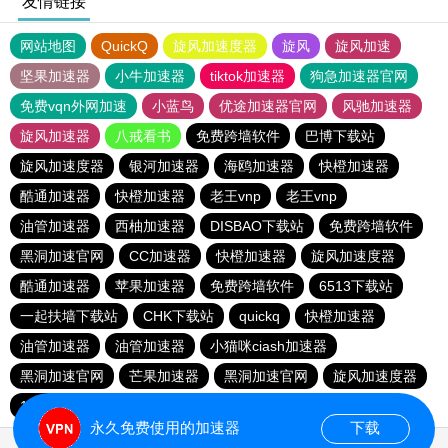
友情链接
网站地图
QuickQ
旋风加速度器
旋风
旋风加速
坚果加速器
小牛加速器
tiktok加速器
狗急加速器官网
免费vqn外网加速
小蓝鸟
优途加速器官网
风驰加速器
旋风加速器
八戒看书
免费跨墙软件
巴博下载站
旋风加速度器
银河加速器
海鸥加速器
快橙加速器
酷通加速器
快橙加速器
老王vnp
老王vnp
油管加速器
西柚加速器
DISBAO下载站
免费跨墙软件
黑洞加速官网
CC加速器
快橙加速器
旋风加速度器
酷通加速器
苹果加速器
免费跨墙软件
6513下载站
一起扶墙下载站
CHK下载站
quickq
快橙加速器
油管加速器
油管加速器
小猫咪ciash加速器
黑洞加速官网
芒果加速器
黑洞加速官网
旋风加速度器
186下载站
永久免费使用的加速器
下载