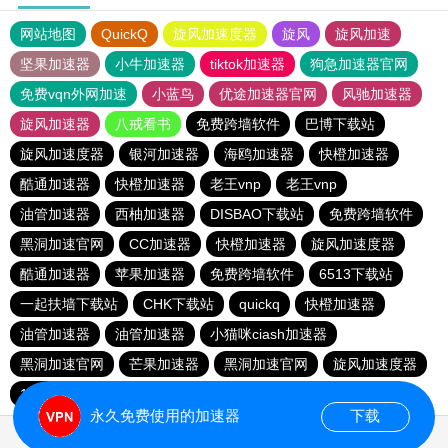
网站地图
QuickQ
旋风加速度器
旋风
旋风加速
坚果加速器
小牛加速器
tiktok加速器
狗急加速器官网
免费vqn外网加速
小蓝鸟
优途加速器官网
风驰加速器
旋风加速器
八戒看书
免费跨墙软件
巴博下载站
旋风加速度器
银河加速器
海鸥加速器
快橙加速器
酷通加速器
快橙加速器
老王vnp
老王vnp
油管加速器
西柚加速器
DISBAO下载站
免费跨墙软件
黑洞加速官网
CC加速器
快橙加速器
旋风加速度器
酷通加速器
苹果加速器
免费跨墙软件
6513下载站
一起扶墙下载站
CHK下载站
quickq
快橙加速器
油管加速器
油管加速器
小猫咪ciash加速器
黑洞加速官网
芒果加速器
黑洞加速官网
旋风加速度器
186下载站
永久免费使用的加速器
下载