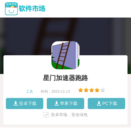
星门加速器跑路
工具
|
时间：2023-11-13
|
安卓下载
苹果下载
PC下载
安卓市场，安全绿色