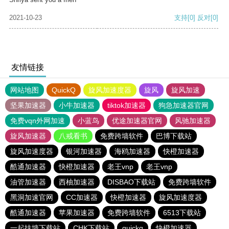
2021-10-23
支持
[0]
反对
[0]
友情链接
网站地图
QuickQ
旋风加速度器
旋风
旋风加速
坚果加速器
小牛加速器
tiktok加速器
狗急加速器官网
免费vqn外网加速
小蓝鸟
优途加速器官网
风驰加速器
旋风加速器
八戒看书
免费跨墙软件
巴博下载站
旋风加速度器
银河加速器
海鸥加速器
快橙加速器
酷通加速器
快橙加速器
老王vnp
老王vnp
油管加速器
西柚加速器
DISBAO下载站
免费跨墙软件
黑洞加速官网
CC加速器
快橙加速器
旋风加速度器
酷通加速器
苹果加速器
免费跨墙软件
6513下载站
一起扶墙下载站
CHK下载站
quickq
快橙加速器