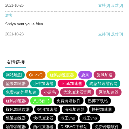
2021-10-26
支持
[0]
反对
[0]
游客
Shriya sent you a frien
2021-10-23
支持
[0]
反对
[0]
友情链接
网站地图
QuickQ
旋风加速度器
旋风
旋风加速
坚果加速器
小牛加速器
tiktok加速器
狗急加速器官网
免费vqn外网加速
小蓝鸟
优途加速器官网
风驰加速器
旋风加速器
八戒看书
免费跨墙软件
巴博下载站
旋风加速度器
银河加速器
海鸥加速器
快橙加速器
酷通加速器
快橙加速器
老王vnp
老王vnp
油管加速器
西柚加速器
DISBAO下载站
免费跨墙软件