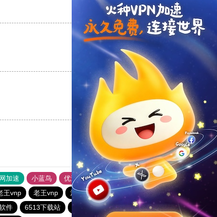
支持
[0]
反对
[0]
支持
[0]
反对
[0]
支持
[0]
反对
[0]
外网加速
小蓝鸟
优途加速器官网
风驰加速器
旋风加速器
老王vnp
老王vnp
油管加速器
西柚加速器
软件
6513下载站
一起扶墙下载站
CHK下载站
quickq