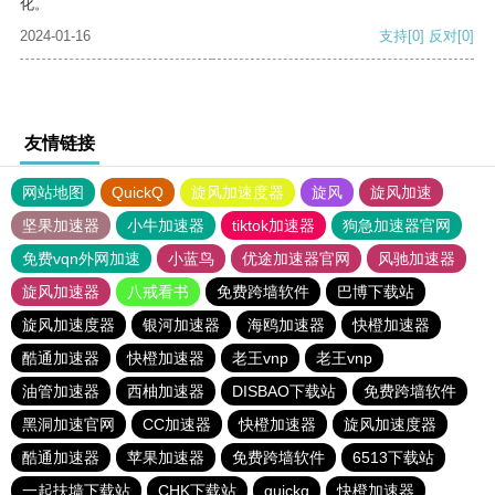
化。
2024-01-16
支持
[0]
反对
[0]
友情链接
网站地图
QuickQ
旋风加速度器
旋风
旋风加速
坚果加速器
小牛加速器
tiktok加速器
狗急加速器官网
免费vqn外网加速
小蓝鸟
优途加速器官网
风驰加速器
旋风加速器
八戒看书
免费跨墙软件
巴博下载站
旋风加速度器
银河加速器
海鸥加速器
快橙加速器
酷通加速器
快橙加速器
老王vnp
老王vnp
油管加速器
西柚加速器
DISBAO下载站
免费跨墙软件
黑洞加速官网
CC加速器
快橙加速器
旋风加速度器
酷通加速器
苹果加速器
免费跨墙软件
6513下载站
一起扶墙下载站
CHK下载站
quickq
快橙加速器