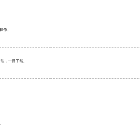
悉操作。
合理，一目了然。
。