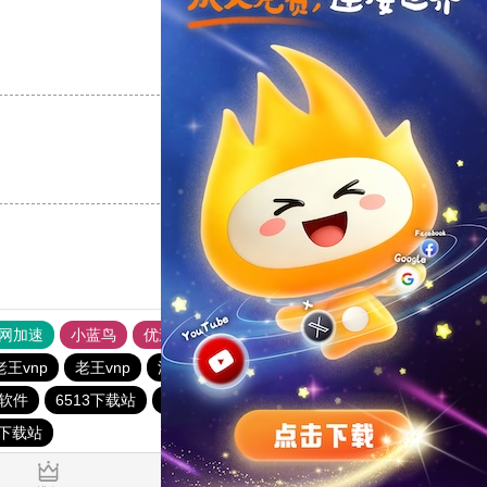
支持
[0]
反对
[0]
支持
[0]
反对
[0]
外网加速
小蓝鸟
优途加速器官网
风驰加速器
旋风加速器
老王vnp
老王vnp
油管加速器
西柚加速器
软件
6513下载站
一起扶墙下载站
CHK下载站
quickq
6下载站