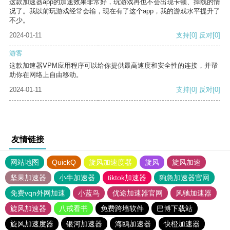
这款加速器app的加速效果非常好，玩游戏再也不会出现卡顿、掉线的情
况了。我以前玩游戏经常会输，现在有了这个app，我的游戏水平提升了
不少。
2024-01-11
支持
[0]
反对
[0]
游客
这款加速器VPM应用程序可以给你提供最高速度和安全性的连接，并帮
助你在网络上自由移动。
2024-01-11
支持
[0]
反对
[0]
友情链接
网站地图
QuickQ
旋风加速度器
旋风
旋风加速
坚果加速器
小牛加速器
tiktok加速器
狗急加速器官网
免费vqn外网加速
小蓝鸟
优途加速器官网
风驰加速器
旋风加速器
八戒看书
免费跨墙软件
巴博下载站
旋风加速度器
银河加速器
海鸥加速器
快橙加速器