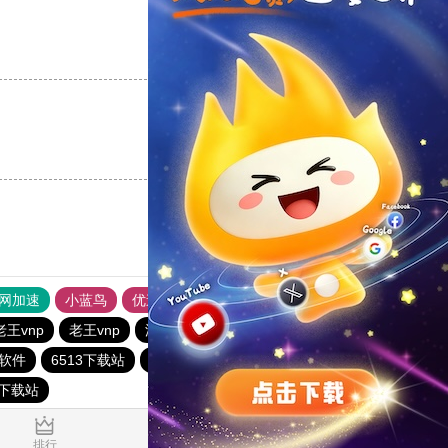
支持
[0]
反对
[0]
支持
[0]
反对
[0]
外网加速
小蓝鸟
优途加速器官网
风驰加速器
旋风加速器
老王vnp
老王vnp
油管加速器
西柚加速器
软件
6513下载站
一起扶墙下载站
CHK下载站
quickq
6下载站
0.899746s
排行
推荐