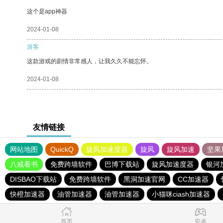
这个是app神器
2024-01-08
游客
这款游戏的剧情非常感人，让我久久不能忘怀。
2024-01-08
友情链接
网站地图
QuickQ
旋风加速度器
旋风
旋风加速
坚果
八戒看书
免费跨墙软件
巴博下载站
旋风加速度器
银河
DISBAO下载站
免费跨墙软件
黑洞加速官网
CC加速器
快橙加速器
油管加速器
油管加速器
小猫咪ciash加速器
首页
安卓