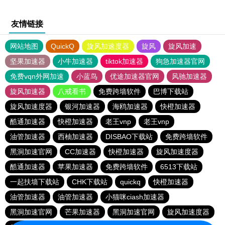
友情链接
网站地图
QuickQ
旋风加速度器
旋风
旋风加速
坚果加速器
小牛加速器
tiktok加速器
狗急加速器官网
免费vqn外网加速
小蓝鸟
优途加速器官网
风驰加速器
旋风加速器
八戒看书
免费跨墙软件
巴博下载站
旋风加速度器
银河加速器
海鸥加速器
快橙加速器
酷通加速器
快橙加速器
老王vnp
老王vnp
油管加速器
西柚加速器
DISBAO下载站
免费跨墙软件
黑洞加速官网
CC加速器
快橙加速器
旋风加速度器
酷通加速器
苹果加速器
免费跨墙软件
6513下载站
一起扶墙下载站
CHK下载站
quickq
快橙加速器
油管加速器
油管加速器
小猫咪ciash加速器
黑洞加速官网
芒果加速器
黑洞加速官网
旋风加速度器