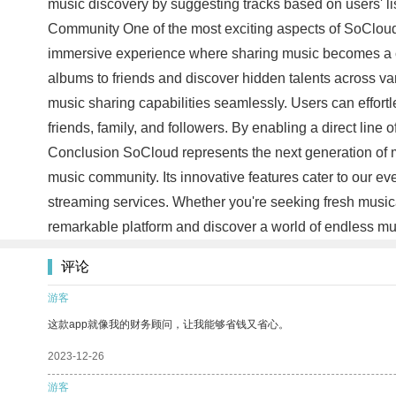
music discovery by suggesting tracks based on users' lis
Community One of the most exciting aspects of SoCloud i
immersive experience where sharing music becomes a col
albums to friends and discover hidden talents across va
music sharing capabilities seamlessly. Users can effortles
friends, family, and followers. By enabling a direct li
Conclusion SoCloud represents the next generation of mu
music community. Its innovative features cater to our e
streaming services. Whether you're seeking fresh musical
remarkable platform and discover a world of endless mus
评论
游客
这款app就像我的财务顾问，让我能够省钱又省心。
2023-12-26
游客