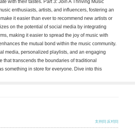
e with their tastes. Part 3: Join A Thriving Music
ic enthusiasts, artists, and influencers, fostering an
make it easier than ever to recommend new artists or
es on the potential of social media by integrating
rms, making it easier to spread the joy of music with
er enhances the mutual bond within the music community.
ial media, personalized playlists, and an engaging
that transcends the boundaries of traditional
s something in store for everyone. Dive into this
支持
[0]
反对
[0]