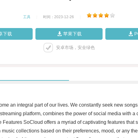
工具
|
时间：2023-12-26
|
卓下载
苹果下载
安卓市场，安全绿色
become an integral part of our lives. We constantly seek new son
 streaming platform, combines the power of social media with a
 Features SoCloud offers a myriad of captivating features that se
wn music collections based on their preferences, mood, or any th