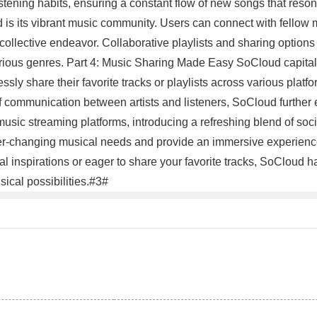
tening habits, ensuring a constant flow of new songs that resonat
s its vibrant music community. Users can connect with fellow mus
lective endeavor. Collaborative playlists and sharing options 
rious genres. Part 4: Music Sharing Made Easy SoCloud capitaliz
sly share their favorite tracks or playlists across various platfo
ne of communication between artists and listeners, SoCloud furth
sic streaming platforms, introducing a refreshing blend of soc
ver-changing musical needs and provide an immersive experience 
 inspirations or eager to share your favorite tracks, SoCloud ha
ical possibilities.#3#