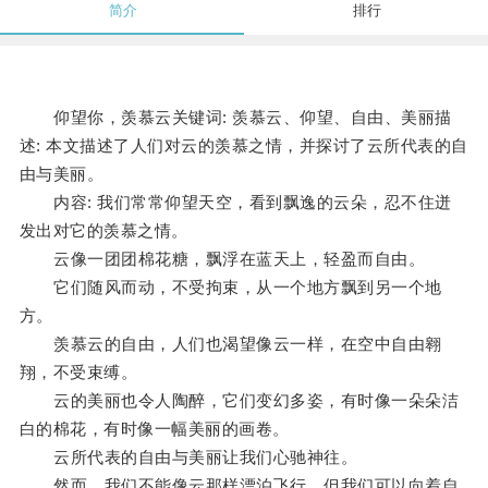
简介
排行
仰望你，羡慕云关键词: 羡慕云、仰望、自由、美丽描
述: 本文描述了人们对云的羡慕之情，并探讨了云所代表的自
由与美丽。
内容: 我们常常仰望天空，看到飘逸的云朵，忍不住迸
发出对它的羡慕之情。
云像一团团棉花糖，飘浮在蓝天上，轻盈而自由。
它们随风而动，不受拘束，从一个地方飘到另一个地
方。
羡慕云的自由，人们也渴望像云一样，在空中自由翱
翔，不受束缚。
云的美丽也令人陶醉，它们变幻多姿，有时像一朵朵洁
白的棉花，有时像一幅美丽的画卷。
云所代表的自由与美丽让我们心驰神往。
然而，我们不能像云那样漂泊飞行，但我们可以向着自