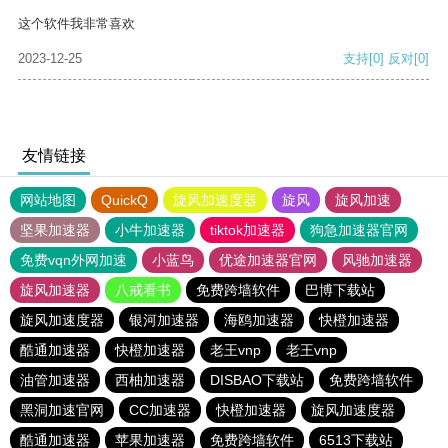
这个软件我非常喜欢
2023-12-25
支持
[0]
反对
[0]
友情链接
网站地图
QuickQ
旋风加速度器
旋风
旋风加速
坚果加速器
小牛加速器
tiktok加速器
狗急加速器官网
免费vqn外网加速
小蓝鸟
优途加速器官网
风驰加速器
旋风加速器
八戒看书
免费跨墙软件
巴博下载站
旋风加速度器
银河加速器
海鸥加速器
快橙加速器
酷通加速器
快橙加速器
老王vnp
老王vnp
油管加速器
西柚加速器
DISBAO下载站
免费跨墙软件
黑洞加速官网
CC加速器
快橙加速器
旋风加速度器
酷通加速器
苹果加速器
免费跨墙软件
6513下载站