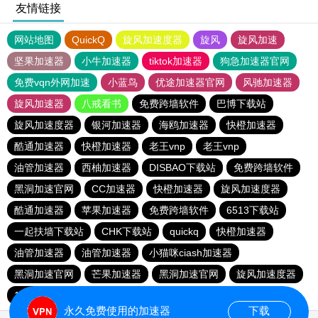
友情链接
网站地图
QuickQ
旋风加速度器
旋风
旋风加速
坚果加速器
小牛加速器
tiktok加速器
狗急加速器官网
免费vqn外网加速
小蓝鸟
优途加速器官网
风驰加速器
旋风加速器
八戒看书
免费跨墙软件
巴博下载站
旋风加速度器
银河加速器
海鸥加速器
快橙加速器
酷通加速器
快橙加速器
老王vnp
老王vnp
油管加速器
西柚加速器
DISBAO下载站
免费跨墙软件
黑洞加速官网
CC加速器
快橙加速器
旋风加速度器
酷通加速器
苹果加速器
免费跨墙软件
6513下载站
一起扶墙下载站
CHK下载站
quickq
快橙加速器
油管加速器
油管加速器
小猫咪ciash加速器
黑洞加速官网
芒果加速器
黑洞加速官网
旋风加速度器
186下载站
永久免费使用的加速器
下载