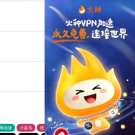
支持
[0]
反对
[0]
支持
[0]
反对
[0]
支持
[0]
反对
[0]
外网加速
小蓝鸟
优途加速器官网
风驰加速器
旋风加速器