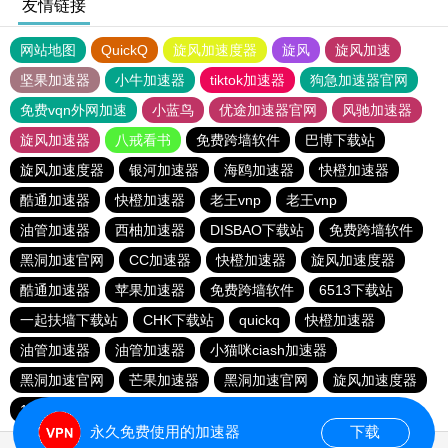
友情链接
网站地图
QuickQ
旋风加速度器
旋风
旋风加速
坚果加速器
小牛加速器
tiktok加速器
狗急加速器官网
免费vqn外网加速
小蓝鸟
优途加速器官网
风驰加速器
旋风加速器
八戒看书
免费跨墙软件
巴博下载站
旋风加速度器
银河加速器
海鸥加速器
快橙加速器
酷通加速器
快橙加速器
老王vnp
老王vnp
油管加速器
西柚加速器
DISBAO下载站
免费跨墙软件
黑洞加速官网
CC加速器
快橙加速器
旋风加速度器
酷通加速器
苹果加速器
免费跨墙软件
6513下载站
一起扶墙下载站
CHK下载站
quickq
快橙加速器
油管加速器
油管加速器
小猫咪ciash加速器
黑洞加速官网
芒果加速器
黑洞加速官网
旋风加速度器
186下载站
永久免费使用的加速器
下载