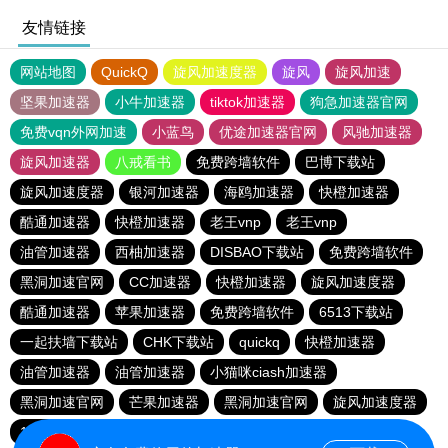
友情链接
网站地图
QuickQ
旋风加速度器
旋风
旋风加速
坚果加速器
小牛加速器
tiktok加速器
狗急加速器官网
免费vqn外网加速
小蓝鸟
优途加速器官网
风驰加速器
旋风加速器
八戒看书
免费跨墙软件
巴博下载站
旋风加速度器
银河加速器
海鸥加速器
快橙加速器
酷通加速器
快橙加速器
老王vnp
老王vnp
油管加速器
西柚加速器
DISBAO下载站
免费跨墙软件
黑洞加速官网
CC加速器
快橙加速器
旋风加速度器
酷通加速器
苹果加速器
免费跨墙软件
6513下载站
一起扶墙下载站
CHK下载站
quickq
快橙加速器
油管加速器
油管加速器
小猫咪ciash加速器
黑洞加速官网
芒果加速器
黑洞加速官网
旋风加速度器
186下载站