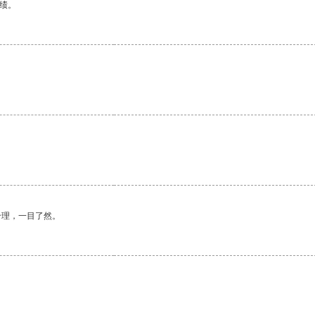
绩。
合理，一目了然。