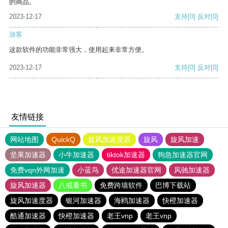
的商品。
2023-12-17
支持
[0]
反对
[0]
游客
这款软件的功能非常强大，使用起来非常方便。
2023-12-17
支持
[0]
反对
[0]
友情链接
网站地图
QuickQ
旋风加速度器
旋风
旋风加速
坚果加速器
小牛加速器
tiktok加速器
狗急加速器官网
免费vqn外网加速
小蓝鸟
优途加速器官网
风驰加速器
旋风加速器
八戒看书
免费跨墙软件
巴博下载站
旋风加速度器
银河加速器
海鸥加速器
快橙加速器
酷通加速器
快橙加速器
老王vnp
老王vnp