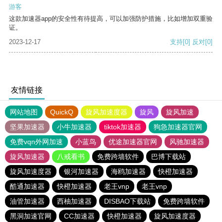
游客
这款加速器app的安全性有待提高，可以加强防护措施，比如增加双重验
证。
2023-12-17
支持
[0]
反对
[0]
友情链接
网站地图
QuickQ
旋风加速度器
旋风
旋风加速
坚果加速器
小牛加速器
tiktok加速器
狗急加速器官网
免费vqn外网加速
小蓝鸟
优途加速器官网
风驰加速器
旋风加速器
八戒看书
免费跨墙软件
巴博下载站
旋风加速度器
银河加速器
海鸥加速器
快橙加速器
酷通加速器
快橙加速器
老王vnp
老王vnp
油管加速器
西柚加速器
DISBAO下载站
免费跨墙软件
黑洞加速官网
CC加速器
快橙加速器
旋风加速度器