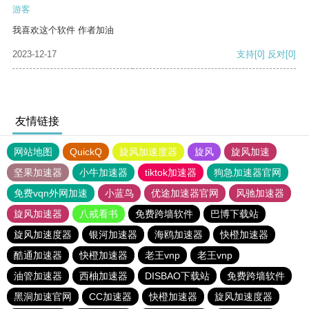
游客
我喜欢这个软件 作者加油
2023-12-17
支持
[0]
反对
[0]
友情链接
网站地图
QuickQ
旋风加速度器
旋风
旋风加速
坚果加速器
小牛加速器
tiktok加速器
狗急加速器官网
免费vqn外网加速
小蓝鸟
优途加速器官网
风驰加速器
旋风加速器
八戒看书
免费跨墙软件
巴博下载站
旋风加速度器
银河加速器
海鸥加速器
快橙加速器
酷通加速器
快橙加速器
老王vnp
老王vnp
油管加速器
西柚加速器
DISBAO下载站
免费跨墙软件
黑洞加速官网
CC加速器
快橙加速器
旋风加速度器