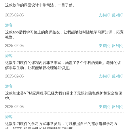
这款软件的界面设计非常简洁，一目了然。
2025-02-05
支持
[0]
反对
[0]
游客
这款app是我学习路上的良师益友，让我能够随时随地学习新知识，拓宽
视野。
2025-02-05
支持
[0]
反对
[0]
游客
这款学习软件的课程内容非常丰富，涵盖了各个学科的知识。老师的讲
解非常生动，让我能够轻松理解知识点。
2025-02-05
支持
[0]
反对
[0]
游客
这款加速器VPM应用程序已经为我们带来了无限的隐私保护和安全性保
护。
2025-02-05
支持
[0]
反对
[0]
游客
这款学习软件的学习方式非常灵活，可以根据自己的需求选择学习方
式。我可以根据自己的时间安排学习进度。