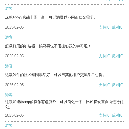
游客
这款app的功能非常丰富，可以满足我不同的社交需求。
2025-02-05
支持
[0]
反对
[0]
游客
超级好用的加速器，妈妈再也不用担心我的学习啦！
2025-02-05
支持
[0]
反对
[0]
游客
这款软件的社区氛围非常好，可以与其他用户交流学习心得。
2025-02-05
支持
[0]
反对
[0]
游客
这款加速器app的操作有点复杂，可以简化一下，比如将设置页面进行优
化。
2025-02-05
支持
[0]
反对
[0]
游客