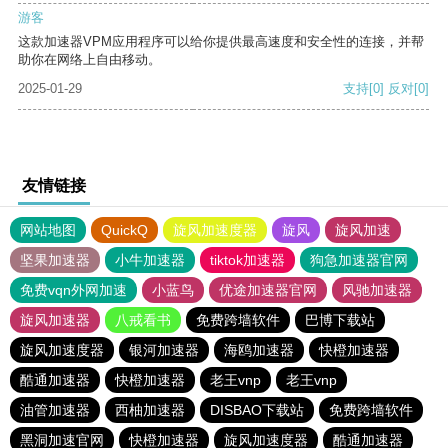
游客
这款加速器VPM应用程序可以给你提供最高速度和安全性的连接，并帮
助你在网络上自由移动。
2025-01-29
支持
[0]
反对
[0]
友情链接
网站地图
QuickQ
旋风加速度器
旋风
旋风加速
坚果加速器
小牛加速器
tiktok加速器
狗急加速器官网
免费vqn外网加速
小蓝鸟
优途加速器官网
风驰加速器
旋风加速器
八戒看书
免费跨墙软件
巴博下载站
旋风加速度器
银河加速器
海鸥加速器
快橙加速器
酷通加速器
快橙加速器
老王vnp
老王vnp
油管加速器
西柚加速器
DISBAO下载站
免费跨墙软件
黑洞加速官网
快橙加速器
旋风加速度器
酷通加速器