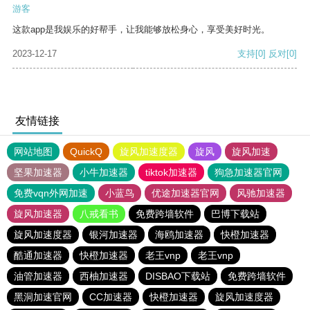
游客
这款app是我娱乐的好帮手，让我能够放松身心，享受美好时光。
2023-12-17
支持
[0]
反对
[0]
友情链接
网站地图
QuickQ
旋风加速度器
旋风
旋风加速
坚果加速器
小牛加速器
tiktok加速器
狗急加速器官网
免费vqn外网加速
小蓝鸟
优途加速器官网
风驰加速器
旋风加速器
八戒看书
免费跨墙软件
巴博下载站
旋风加速度器
银河加速器
海鸥加速器
快橙加速器
酷通加速器
快橙加速器
老王vnp
老王vnp
油管加速器
西柚加速器
DISBAO下载站
免费跨墙软件
黑洞加速官网
CC加速器
快橙加速器
旋风加速度器