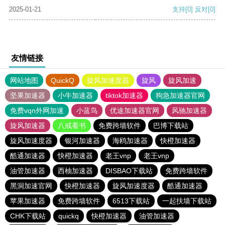
2025-01-21
支持
[0]
反对
[0]
友情链接
网站地图
QuickQ
旋风加速度器
旋风
旋风加速
坚果加速器
小牛加速器
tiktok加速器
狗急加速器官网
免费vqn外网加速
小蓝鸟
优途加速器官网
风驰加速器
旋风加速器
八戒看书
免费跨墙软件
巴博下载站
旋风加速度器
银河加速器
海鸥加速器
快橙加速器
酷通加速器
快橙加速器
老王vnp
老王vnp
油管加速器
西柚加速器
DISBAO下载站
免费跨墙软件
黑洞加速官网
快橙加速器
旋风加速度器
酷通加速器
苹果加速器
免费跨墙软件
6513下载站
一起扶墙下载站
CHK下载站
quickq
快橙加速器
油管加速器