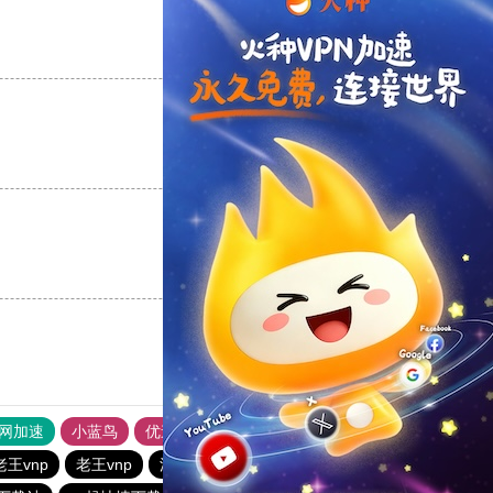
支持
[0]
反对
[0]
支持
[0]
反对
[0]
支持
[0]
反对
[0]
外网加速
小蓝鸟
优途加速器官网
风驰加速器
旋风加速器
老王vnp
老王vnp
油管加速器
西柚加速器