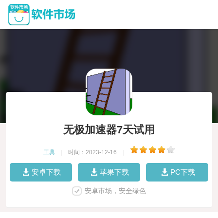
无极加速器7天试用
工具
|
时间：2023-12-16
|
安卓下载
苹果下载
PC下载
安卓市场，安全绿色