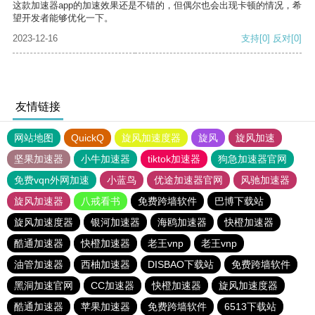
这款加速器app的加速效果还是不错的，但偶尔也会出现卡顿的情况，希
望开发者能够优化一下。
2023-12-16
支持
[0]
反对
[0]
友情链接
网站地图
QuickQ
旋风加速度器
旋风
旋风加速
坚果加速器
小牛加速器
tiktok加速器
狗急加速器官网
免费vqn外网加速
小蓝鸟
优途加速器官网
风驰加速器
旋风加速器
八戒看书
免费跨墙软件
巴博下载站
旋风加速度器
银河加速器
海鸥加速器
快橙加速器
酷通加速器
快橙加速器
老王vnp
老王vnp
油管加速器
西柚加速器
DISBAO下载站
免费跨墙软件
黑洞加速官网
CC加速器
快橙加速器
旋风加速度器
酷通加速器
苹果加速器
免费跨墙软件
6513下载站