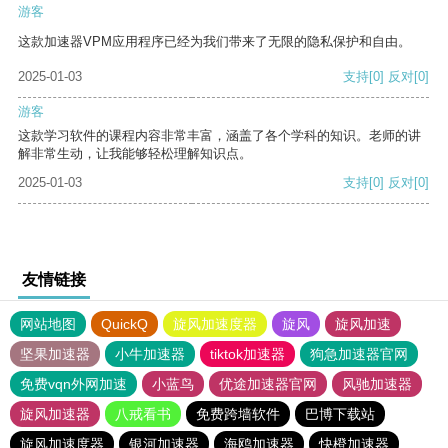
游客
这款加速器VPM应用程序已经为我们带来了无限的隐私保护和自由。
2025-01-03
支持
[0]
反对
[0]
游客
这款学习软件的课程内容非常丰富，涵盖了各个学科的知识。老师的讲
解非常生动，让我能够轻松理解知识点。
2025-01-03
支持
[0]
反对
[0]
友情链接
网站地图
QuickQ
旋风加速度器
旋风
旋风加速
坚果加速器
小牛加速器
tiktok加速器
狗急加速器官网
免费vqn外网加速
小蓝鸟
优途加速器官网
风驰加速器
旋风加速器
八戒看书
免费跨墙软件
巴博下载站
旋风加速度器
银河加速器
海鸥加速器
快橙加速器