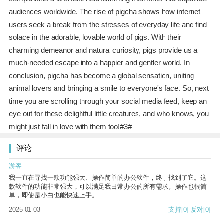
audiences worldwide. The rise of pigcha shows how internet
users seek a break from the stresses of everyday life and find
solace in the adorable, lovable world of pigs. With their
charming demeanor and natural curiosity, pigs provide us a
much-needed escape into a happier and gentler world. In
conclusion, pigcha has become a global sensation, uniting
animal lovers and bringing a smile to everyone's face. So, next
time you are scrolling through your social media feed, keep an
eye out for these delightful little creatures, and who knows, you
might just fall in love with them too!#3#
评论
游客
我一直在寻找一款功能强大、操作简单的办公软件，终于找到了它。这
款软件的功能非常强大，可以满足我日常办公的所有需求。操作也很简
单，即使是小白也能快速上手。
2025-01-03
支持
[0]
反对
[0]