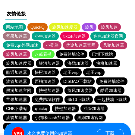
友情链接
网站地图
QuickQ
旋风加速度器
旋风
旋风加速
坚果加速器
小牛加速器
tiktok加速器
狗急加速器官网
免费vqn外网加速
小蓝鸟
优途加速器官网
风驰加速器
旋风加速器
八戒看书
免费跨墙软件
巴博下载站
旋风加速度器
银河加速器
海鸥加速器
快橙加速器
酷通加速器
快橙加速器
老王vnp
老王vnp
油管加速器
西柚加速器
DISBAO下载站
免费跨墙软件
黑洞加速官网
快橙加速器
旋风加速度器
酷通加速器
苹果加速器
免费跨墙软件
6513下载站
一起扶墙下载站
CHK下载站
quickq
快橙加速器
油管加速器
油管加速器
小猫咪ciash加速器
黑洞加速官网
芒果加速器
旋风加速度器
186下载站
永久免费使用的加速器
下载