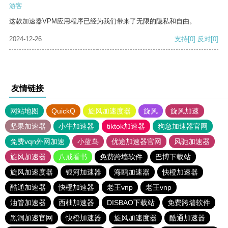
游客
这款加速器VPM应用程序已经为我们带来了无限的隐私和自由。
2024-12-26
支持
[0]
反对
[0]
友情链接
网站地图
QuickQ
旋风加速度器
旋风
旋风加速
坚果加速器
小牛加速器
tiktok加速器
狗急加速器官网
免费vqn外网加速
小蓝鸟
优途加速器官网
风驰加速器
旋风加速器
八戒看书
免费跨墙软件
巴博下载站
旋风加速度器
银河加速器
海鸥加速器
快橙加速器
酷通加速器
快橙加速器
老王vnp
老王vnp
油管加速器
西柚加速器
DISBAO下载站
免费跨墙软件
黑洞加速官网
快橙加速器
旋风加速度器
酷通加速器