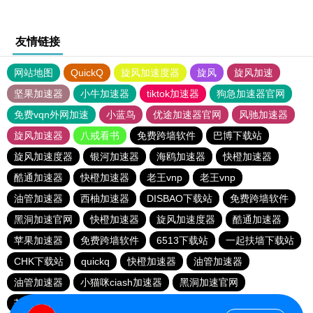
友情链接
网站地图
QuickQ
旋风加速度器
旋风
旋风加速
坚果加速器
小牛加速器
tiktok加速器
狗急加速器官网
免费vqn外网加速
小蓝鸟
优途加速器官网
风驰加速器
旋风加速器
八戒看书
免费跨墙软件
巴博下载站
旋风加速度器
银河加速器
海鸥加速器
快橙加速器
酷通加速器
快橙加速器
老王vnp
老王vnp
油管加速器
西柚加速器
DISBAO下载站
免费跨墙软件
黑洞加速官网
快橙加速器
旋风加速度器
酷通加速器
苹果加速器
免费跨墙软件
6513下载站
一起扶墙下载站
CHK下载站
quickq
快橙加速器
油管加速器
油管加速器
小猫咪ciash加速器
黑洞加速官网
芒果加速器
旋风加速度器
186下载站