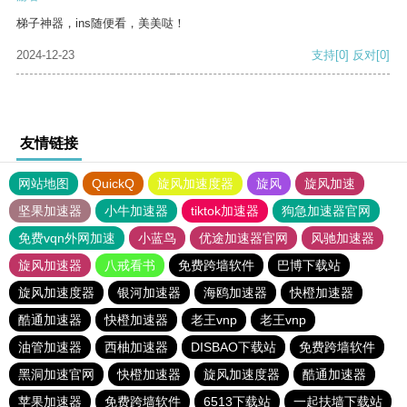
梯子神器，ins随便看，美美哒！
2024-12-23
支持
[0]
反对
[0]
友情链接
网站地图
QuickQ
旋风加速度器
旋风
旋风加速
坚果加速器
小牛加速器
tiktok加速器
狗急加速器官网
免费vqn外网加速
小蓝鸟
优途加速器官网
风驰加速器
旋风加速器
八戒看书
免费跨墙软件
巴博下载站
旋风加速度器
银河加速器
海鸥加速器
快橙加速器
酷通加速器
快橙加速器
老王vnp
老王vnp
油管加速器
西柚加速器
DISBAO下载站
免费跨墙软件
黑洞加速官网
快橙加速器
旋风加速度器
酷通加速器
苹果加速器
免费跨墙软件
6513下载站
一起扶墙下载站