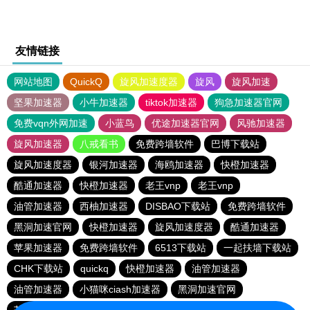
友情链接
网站地图
QuickQ
旋风加速度器
旋风
旋风加速
坚果加速器
小牛加速器
tiktok加速器
狗急加速器官网
免费vqn外网加速
小蓝鸟
优途加速器官网
风驰加速器
旋风加速器
八戒看书
免费跨墙软件
巴博下载站
旋风加速度器
银河加速器
海鸥加速器
快橙加速器
酷通加速器
快橙加速器
老王vnp
老王vnp
油管加速器
西柚加速器
DISBAO下载站
免费跨墙软件
黑洞加速官网
快橙加速器
旋风加速度器
酷通加速器
苹果加速器
免费跨墙软件
6513下载站
一起扶墙下载站
CHK下载站
quickq
快橙加速器
油管加速器
油管加速器
小猫咪ciash加速器
黑洞加速官网