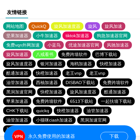
友情链接
网站地图
QuickQ
旋风加速度器
旋风
旋风加速
坚果加速器
小牛加速器
tiktok加速器
狗急加速器官网
免费vqn外网加速
小蓝鸟
优途加速器官网
风驰加速器
旋风加速器
八戒看书
免费跨墙软件
巴博下载站
旋风加速度器
银河加速器
海鸥加速器
快橙加速器
酷通加速器
快橙加速器
老王vnp
老王vnp
油管加速器
西柚加速器
DISBAO下载站
免费跨墙软件
黑洞加速官网
快橙加速器
旋风加速度器
酷通加速器
苹果加速器
免费跨墙软件
6513下载站
一起扶墙下载站
CHK下载站
quickq
快橙加速器
油管加速器
油管加速器
小猫咪ciash加速器
黑洞加速官网
芒果加速器
旋风加速度器
186下载站
永久免费使用的加速器
下载