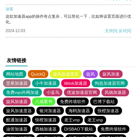
游客
这款加速器app的操作有点复杂，可以简化一下，比如将设置页面进行优
化。
2024-12-03
支持
[0]
反对
[0]
友情链接
网站地图
QuickQ
旋风加速度器
旋风
旋风加速
坚果加速器
小牛加速器
tiktok加速器
狗急加速器官网
免费vqn外网加速
小蓝鸟
优途加速器官网
风驰加速器
旋风加速器
八戒看书
免费跨墙软件
巴博下载站
旋风加速度器
银河加速器
海鸥加速器
快橙加速器
酷通加速器
快橙加速器
老王vnp
老王vnp
油管加速器
西柚加速器
DISBAO下载站
免费跨墙软件