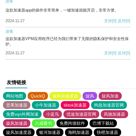
游客
这款加速器app的操作非常简单，一键加速就能开启，非常方便。
2024-11-27
支持
[0]
反对
[0]
游客
这款加速器VPM应用程序已经为我们带来了无限的隐私保护和安全性保
护。
2024-11-27
支持
[0]
反对
[0]
友情链接
网站地图
QuickQ
旋风加速度器
旋风
旋风加速
坚果加速器
小牛加速器
tiktok加速器
狗急加速器官网
免费vqn外网加速
小蓝鸟
优途加速器官网
风驰加速器
旋风加速器
八戒看书
免费跨墙软件
巴博下载站
旋风加速度器
银河加速器
海鸥加速器
快橙加速器