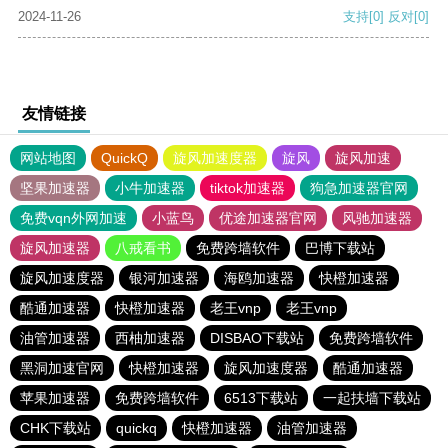
2024-11-26
支持
[0]
反对
[0]
友情链接
网站地图
QuickQ
旋风加速度器
旋风
旋风加速
坚果加速器
小牛加速器
tiktok加速器
狗急加速器官网
免费vqn外网加速
小蓝鸟
优途加速器官网
风驰加速器
旋风加速器
八戒看书
免费跨墙软件
巴博下载站
旋风加速度器
银河加速器
海鸥加速器
快橙加速器
酷通加速器
快橙加速器
老王vnp
老王vnp
油管加速器
西柚加速器
DISBAO下载站
免费跨墙软件
黑洞加速官网
快橙加速器
旋风加速度器
酷通加速器
苹果加速器
免费跨墙软件
6513下载站
一起扶墙下载站
CHK下载站
quickq
快橙加速器
油管加速器