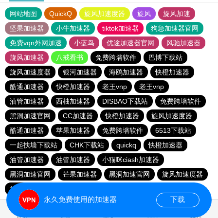
网站地图
QuickQ
旋风加速度器
旋风
旋风加速
坚果加速器
小牛加速器
tiktok加速器
狗急加速器官网
免费vqn外网加速
小蓝鸟
优途加速器官网
风驰加速器
旋风加速器
八戒看书
免费跨墙软件
巴博下载站
旋风加速度器
银河加速器
海鸥加速器
快橙加速器
酷通加速器
快橙加速器
老王vnp
老王vnp
油管加速器
西柚加速器
DISBAO下载站
免费跨墙软件
黑洞加速官网
CC加速器
快橙加速器
旋风加速度器
酷通加速器
苹果加速器
免费跨墙软件
6513下载站
一起扶墙下载站
CHK下载站
quickq
快橙加速器
油管加速器
油管加速器
小猫咪ciash加速器
黑洞加速官网
芒果加速器
黑洞加速官网
旋风加速度器
186下载站
永久免费使用的加速器
下载
0.550335s
首页
安卓
苹果
排行
推荐