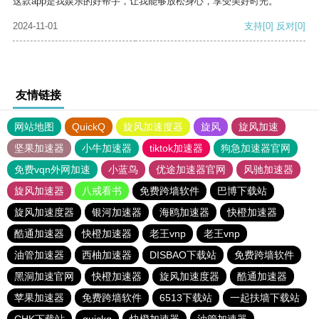
这款app是我娱乐的好帮手，让我能够放松身心，享受美好时光。
2024-11-01
支持
[0]
反对
[0]
友情链接
网站地图
QuickQ
旋风加速度器
旋风
旋风加速
坚果加速器
小牛加速器
tiktok加速器
狗急加速器官网
免费vqn外网加速
小蓝鸟
优途加速器官网
风驰加速器
旋风加速器
八戒看书
免费跨墙软件
巴博下载站
旋风加速度器
银河加速器
海鸥加速器
快橙加速器
酷通加速器
快橙加速器
老王vnp
老王vnp
油管加速器
西柚加速器
DISBAO下载站
免费跨墙软件
黑洞加速官网
快橙加速器
旋风加速度器
酷通加速器
苹果加速器
免费跨墙软件
6513下载站
一起扶墙下载站