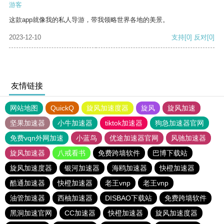
游客
这款app就像我的私人导游，带我领略世界各地的美景。
2023-12-10
支持
[0]
反对
[0]
友情链接
网站地图
QuickQ
旋风加速度器
旋风
旋风加速
坚果加速器
小牛加速器
tiktok加速器
狗急加速器官网
免费vqn外网加速
小蓝鸟
优途加速器官网
风驰加速器
旋风加速器
八戒看书
免费跨墙软件
巴博下载站
旋风加速度器
银河加速器
海鸥加速器
快橙加速器
酷通加速器
快橙加速器
老王vnp
老王vnp
油管加速器
西柚加速器
DISBAO下载站
免费跨墙软件
黑洞加速官网
CC加速器
快橙加速器
旋风加速度器