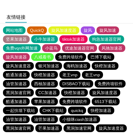
友情链接
网站地图
QuickQ
旋风加速度器
旋风
旋风加速
坚果加速器
小牛加速器
tiktok加速器
狗急加速器官网
免费vqn外网加速
小蓝鸟
优途加速器官网
风驰加速器
旋风加速器
八戒看书
免费跨墙软件
巴博下载站
旋风加速度器
银河加速器
海鸥加速器
快橙加速器
酷通加速器
快橙加速器
老王vnp
老王vnp
油管加速器
西柚加速器
DISBAO下载站
免费跨墙软件
黑洞加速官网
CC加速器
快橙加速器
旋风加速度器
酷通加速器
苹果加速器
免费跨墙软件
6513下载站
一起扶墙下载站
CHK下载站
quickq
快橙加速器
油管加速器
油管加速器
小猫咪ciash加速器
黑洞加速官网
芒果加速器
黑洞加速官网
旋风加速度器